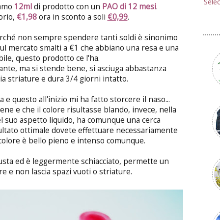
Sele
iamo
12ml
di prodotto con un
PAO di 12 mesi
.
orio,
€1,98
ora in sconto a soli
€0,99
.
perché non sempre spendere tanti soldi è sinonimo
re sul mercato smalti a €1 che abbiano una resa e una
bile, questo prodotto ce l'ha.
te, ma si stende bene, si asciuga abbastanza
 striature e dura 3/4 giorni intatto.
e questo all'inizio mi ha fatto storcere il naso...
e e che il colore risultasse blando, invece, nella
el suo aspetto liquido, ha comunque una cerca
sultato ottimale dovete effettuare necessariamente
l colore è bello pieno e intenso comunque.
iusta ed è leggermente schiacciato, permette un
re e non lascia spazi vuoti o striature.