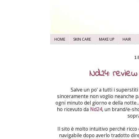
HOME
SKIN CARE
MAKE UP
HAIR
1
Nd24: revie
Salve un po' a tutti i superstit
sinceramente non voglio neanche par
ogni minuto del giorno e della notte.
ho ricevuto da
Nd24
, un brand/e-sho
sopr
Il sito è molto intuitivo perché ricc
navigabile dopo averlo tradotto di