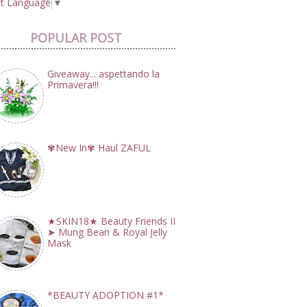
ct Language
▼
POPULAR POST
Giveaway... aspettando la
Primavera!!!
✾New In✾ Haul ZAFUL
★SKIN18★ Beauty Friends II
➤ Mung Bean & Royal Jelly
Mask
*BEAUTY ADOPTION #1*