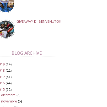
GIVEAWAY DI BENVENUTO!!!
BLOG ARCHIVE
019
(14)
018
(22)
017
(41)
016
(44)
015
(62)
dicembre
(6)
►
novembre
(5)
►