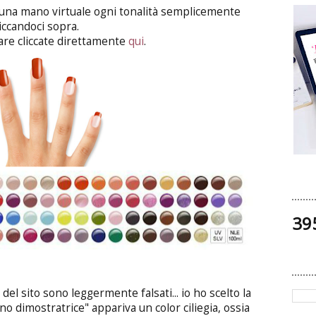
u una mano virtuale ogni tonalità semplicemente
liccandoci sopra.
are cliccate direttamente
qui
.
39
 del sito sono leggermente falsati... io ho scelto la
o dimostratrice" appariva un color ciliegia, ossia