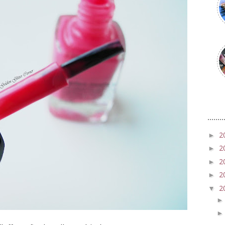
2
►
2
►
2
►
2
►
2
▼